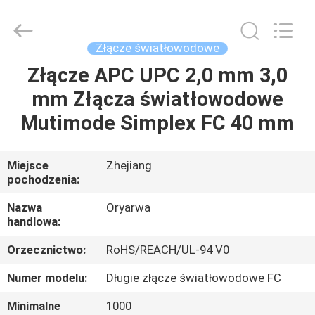
Zhejiang
Oryarwa
Communication
Equipment
CO.,LTD.
Złącze światłowodowe
All
Rights
Reserved.
Złącze APC UPC 2,0 mm 3,0
DOM
mm Złącza światłowodowe
PRODUKTY
Mutimode Simplex FC 40 mm
FILMY
Miejsce
Zhejiang
pochodzenia:
O
Nazwa
Oryarwa
handlowa:
NAS
Orzecznictwo:
RoHS/REACH/UL-94 V0
WYCIECZKA
Numer modelu:
Długie złącze światłowodowe FC
PO
Minimalne
1000