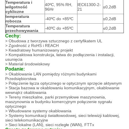
Temperatura i
40ºC, 95% RH,
IEC61300-2-
wilgotność
≤0,2dB
96Hr
21
cykliczne
temperatura
-40ºC do +85ºC
≤0,2dB
robocza
Temperatura
-40ºC do +85ºC
≤0,2dB
przechowywania
Cechy:
> Obudowa z tworzywa sztucznego z certyfikatem UL
> Zgodność z RoHS i REACH
> Kwadratowy humanizowany projekt
> Kompaktowa konstrukcja, łatwa do podłączenia i instalacji,
usunięcia
> Materiał środowiskowy
Podanie:
> Okablowanie LAN pomiędzy różnymi budynkami
Przedsiębiorstwa
> Połączenie łącza optycznego w optycznym sprzęcie aktywnym
> Stacja bazowa w okablowaniu komunikacyjnym, okablowanie
wewnątrz okablowania
> Tereny mieszkalne, parki przemysłowe maszynownia,
maszynownia w budynku komercyjnym połączenie sygnału
optycznego
> Wbudowane systemy okablowania
> Systemy komunikacji światłowodowej, sieci telewizji kablowej,
sieci telekomunikacyjne
> Sieci lokalne (LAN), sieci rozległe (WAN), FTTx