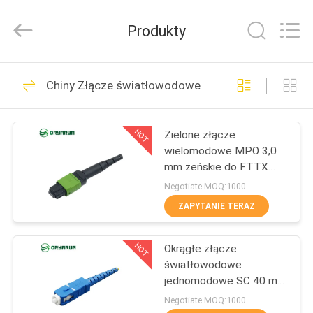
Zhejiang
Oryarwa
Communication
Produkty
Equipment
CO.,LTD.
All
Rights
Reserved.
DOM
93
Chiny Złącze światłowodowe
adapter
PRODUKTY
światłowodowy lc
HOT
Zielone złącze
wielomodowe MPO 3,0
FILMY
mm żeńskie do FTTX
100G SFP
Negotiate MOQ:1000
O
ZAPYTANIE TERAZ
79
NAS
adapter
HOT
Okrągłe złącze
światłowodowe
WYCIECZKA
światłowodowy
jednomodowe SC 40 mm
PO
2,0 mm UPC ODM OEM
Negotiate MOQ:1000