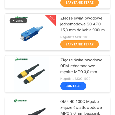
FABRYCE
ZAPYTANIE TERAZ
HOT
Złącze światłowodowe
KONTROLA
37
jednomodowe SC APC
JAKOŚCI
15,3 mm do kabla 900um
Złącze
Negotiate MOQ:1000
światłowodowe LC
SKONTAKTUJ
ZAPYTANIE TERAZ
SIĘ
Złącze światłowodowe
Z
OEM jednomodowe
NAMI
męskie MPO 3,0 mm
38
Niskie straty
Negotiate MOQ:1000
wtrąceniowe
Złącze
POPROSIĆ
CONTACT
O
światłowodowe
OM4 40 100G Męskie
WYCENĘ
złącze światłowodowe
MPO 3,0 mm bagażnik