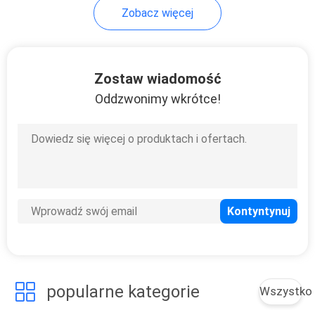
Zobacz więcej
21
Patchcord
Zostaw wiadomość
światłowodowy
Oddzwonimy wkrótce!
8
Zamknięcie
światłowodowe
popularne kategorie
Wszystko