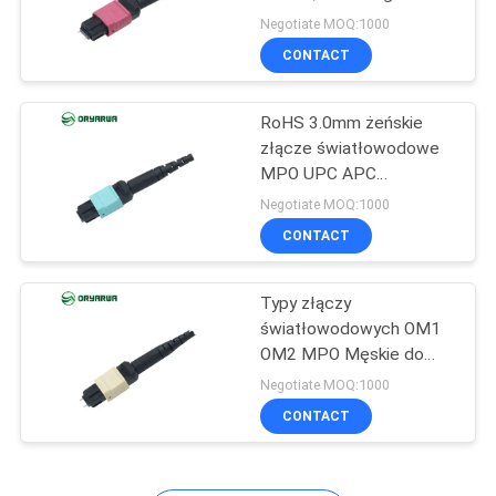
12C ISO9001
MAPA
Negotiate MOQ:1000
CONTACT
WITRYNY
20
Szybkie złącze
RoHS 3.0mm żeńskie
POLITYKA
złącze światłowodowe
światłowodowe
PRYWATNOŚCI
MPO UPC APC
polerowane dla FTTX
Negotiate MOQ:1000
CONTACT
Typy złączy
16
światłowodowych OM1
Rozgałęźnik
OM2 MPO Męskie do
kabla światłowodowego
Negotiate MOQ:1000
światłowodowy
wielomodowego 3.0MM
CONTACT