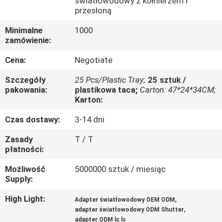
światłowodowy z kołnierzem i
FABRYCE
przesłoną
Minimalne
1000
KONTROLA
zamówienie:
JAKOŚCI
Cena:
Negotiate
Szczegóły
25 Pcs/Plastic Tray;
25 sztuk /
SKONTAKTUJ
pakowania:
plastikowa taca;
Carton: 47*24*34CM;
Karton:
SIĘ
Z
Czas dostawy:
3-14 dni
NAMI
Zasady
T / T
płatności:
POPROSIĆ
Możliwość
5000000 sztuk / miesiąc
Supply:
O
High Light:
,
WYCENĘ
Adapter światłowodowy OEM ODM
,
adapter światłowodowy ODM Shutter
adapter ODM lc lc