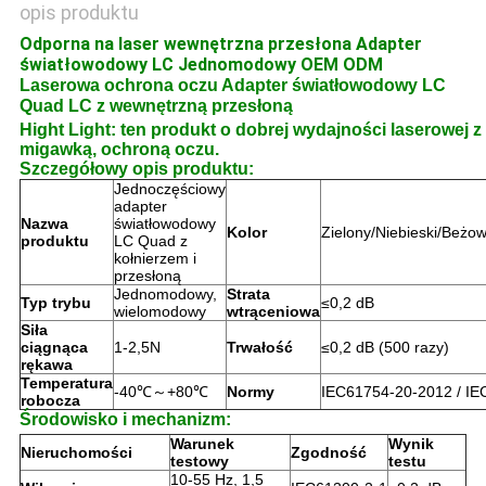
opis produktu
Odporna na laser wewnętrzna przesłona Adapter
światłowodowy LC Jednomodowy OEM ODM
Laserowa ochrona oczu Adapter światłowodowy LC
Quad LC z wewnętrzną przesłoną
Hight Light: ten produkt o dobrej wydajności laserowej 
migawką, ochroną oczu.
Szczegółowy opis produktu:
Jednoczęściowy
adapter
Nazwa
światłowodowy
Kolor
Zielony/Niebieski/Beżo
produktu
LC Quad z
kołnierzem i
przesłoną
Jednomodowy,
Strata
Typ trybu
≤0,2 dB
wielomodowy
wtrąceniowa
Siła
ciągnąca
1-2,5N
Trwałość
≤0,2 dB (500 razy)
rękawa
Temperatura
-40℃～+80℃
Normy
IEC61754-20-2012 / I
robocza
Środowisko i mechanizm:
Warunek
Wynik
Nieruchomości
Zgodność
testowy
testu
10-55 Hz, 1,5