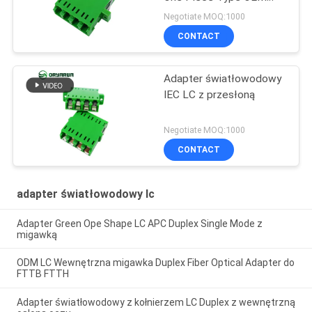
ODM Serivce
Negotiate MOQ:1000
CONTACT
Adapter światłowodowy
IEC LC z przesłoną
Negotiate MOQ:1000
CONTACT
adapter światłowodowy lc
Adapter Green Ope Shape LC APC Duplex Single Mode z
migawką
ODM LC Wewnętrzna migawka Duplex Fiber Optical Adapter do
FTTB FTTH
Adapter światłowodowy z kołnierzem LC Duplex z wewnętrzną