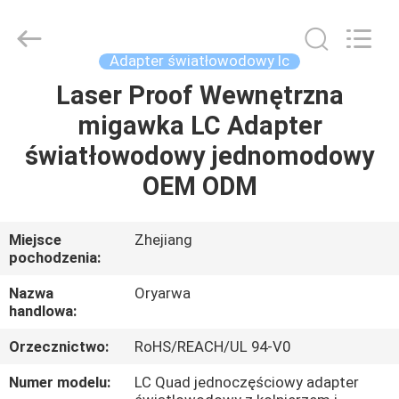
Zhejiang
Oryarwa
Communication
Equipment
CO.,LTD.
Adapter światłowodowy lc
All
Rights
Reserved.
Laser Proof Wewnętrzna
DOM
migawka LC Adapter
PRODUKTY
światłowodowy jednomodowy
OEM ODM
FILMY
Miejsce
Zhejiang
pochodzenia:
O
NAS
Nazwa
Oryarwa
handlowa:
WYCIECZKA
Orzecznictwo:
RoHS/REACH/UL 94-V0
PO
Numer modelu:
LC Quad jednoczęściowy adapter