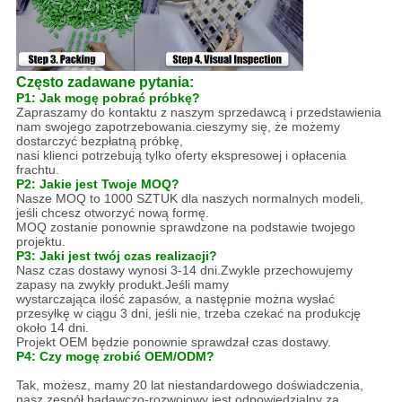
Często zadawane pytania:
P1: Jak mogę pobrać próbkę?
Zapraszamy do kontaktu z naszym sprzedawcą i przedstawienia
nam swojego zapotrzebowania.cieszymy się, że możemy
dostarczyć bezpłatną próbkę,
nasi klienci potrzebują tylko oferty ekspresowej i opłacenia
frachtu.
P2: Jakie jest Twoje MOQ?
Nasze MOQ to 1000 SZTUK dla naszych normalnych modeli,
jeśli chcesz otworzyć nową formę.
MOQ zostanie ponownie sprawdzone na podstawie twojego
projektu.
P3: Jaki jest twój czas realizacji?
Nasz czas dostawy wynosi 3-14 dni.Zwykle przechowujemy
zapasy na zwykły produkt.Jeśli mamy
wystarczająca ilość zapasów, a następnie można wysłać
przesyłkę w ciągu 3 dni, jeśli nie, trzeba czekać na produkcję
około 14 dni.
Projekt OEM będzie ponownie sprawdzał czas dostawy.
P4: Czy mogę zrobić OEM/ODM?
Tak, możesz, mamy 20 lat niestandardowego doświadczenia,
nasz zespół badawczo-rozwojowy jest odpowiedzialny za