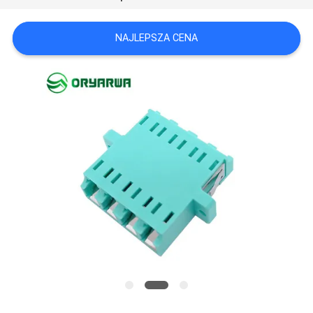
MAPA
WITRYNY
NAJLEPSZA CENA
POLITYKA
PRYWATNOŚCI