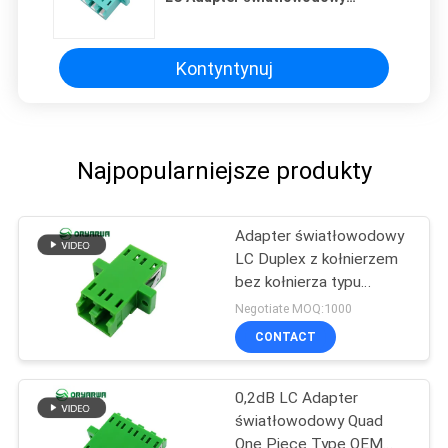
jednomodowy OEM ODM
Kontyntynuj
Najpopularniejsze produkty
Adapter światłowodowy
LC Duplex z kołnierzem
bez kołnierza typu
jednoczęściowego
Negotiate MOQ:1000
CONTACT
0,2dB LC Adapter
światłowodowy Quad
One Piece Type OEM