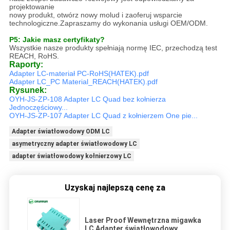
projektowanie
nowy produkt, otwórz nowy molud i zaoferuj wsparcie
technologiczne.Zapraszamy do wykonania usługi OEM/ODM.
P5: Jakie masz certyfikaty?
Wszystkie nasze produkty spełniają normę IEC, przechodzą test
REACH, RoHS.
Raporty:
Adapter LC-materiał PC-RoHS(HATEK).pdf
Adapter LC_PC Material_REACH(HATEK).pdf
Rysunek:
OYH-JS-ZP-108 Adapter LC Quad bez kołnierza
Jednoczęściowy...
OYH-JS-ZP-107 Adapter LC Quad z kołnierzem One pie...
Adapter światłowodowy ODM LC
asymetryczny adapter światłowodowy LC
adapter światłowodowy kołnierzowy LC
Uzyskaj najlepszą cenę za
Laser Proof Wewnętrzna migawka
LC Adapter światłowodowy