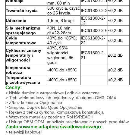
Wibracja
IEC61300-2-1
≤0,2 dB
mm, 60 min
500 krycia, czyść
Trwałość krycia
IEC61300-2-2
≤0,2 dB
co 25 krycia.
IEC61300-2-
Uderzenie
1,5 m, 8 kropli
≤0,2 dB
12
Siła mechanizmu
40N, 10 min,
IEC61300-2-6
≤0,2 dB
sprzęgającego
dł.=22-28cm
Cykle
40ºC do +85ºC,
IEC61300-2-
≤0,2 dB
temperaturowe
40 cykli
22
40ºC, 95%
Cykliczne zmiany
wilgotności
IEC61300-2-
temperatury i
≤0,2 dB
względnej, 96
21
wilgotności
godz
temperatura
-40ºC do +85ºC
≤0,2 dB
robocza
Temperatura
-40ºC do +85ºC
≤0,2 dB
przechowywania
Cechy:
> Niskie tłumienie wtrąceniowe i odbicie wsteczne
> Tryb wielomodowy lub pojedynczy, dostępne OM3, OM4
> Z/bez kołnierza Opcjonalnie
> Simplex, Duplex lub Quad Opcjonalnie
> Rękaw z tlenku cyrkonu, kompaktowa konstrukcja
> Wszystkie materiały zgodne z RoHS/REACH
> Usługa OEM ODM umożliwia projektowanie nowych produktów
Zastosowanie adaptera światłowodowego:
> telewizji kablowej